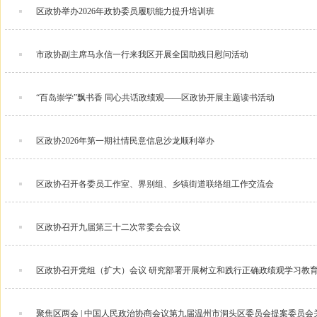
区政协举办2026年政协委员履职能力提升培训班
市政协副主席马永信一行来我区开展全国助残日慰问活动
“百岛崇学”飘书香 同心共话政绩观——区政协开展主题读书活动
区政协2026年第一期社情民意信息沙龙顺利举办
区政协召开各委员工作室、界别组、乡镇街道联络组工作交流会
区政协召开九届第三十二次常委会会议
区政协召开党组（扩大）会议 研究部署开展树立和践行正确政绩观学习教
聚焦区两会 | 中国人民政治协商会议第九届温州市洞头区委员会提案委员会关于