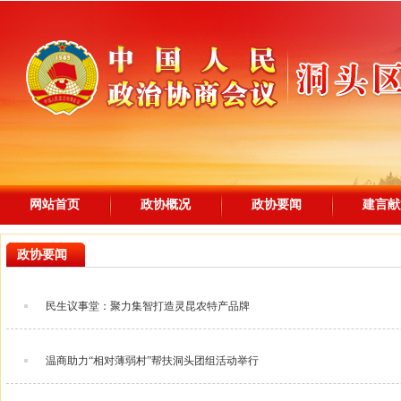
网站首页
政协概况
政协要闻
建言献
政协要闻
民生议事堂：聚力集智打造灵昆农特产品牌
温商助力“相对薄弱村”帮扶洞头团组活动举行